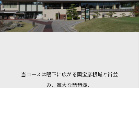
当コースは眼下に広がる国宝彦根城と街並
み、雄大な琵琶湖、
遠くそびえる県下最高峰の伊吹山など、絶
好のロケーションに位置しております。
また、彦根は日本のほぼ真ん中に位置し、
中部・北陸・関西の中継地点となっており、
彦根インターやJR彦根駅から車で10分、新