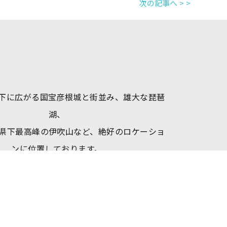
次の記事へ > >
下に広がる国宝彦根城と街並み、雄大な琵琶
湖、
県下最高峰の伊吹山など、絶好のロケーショ
ンに位置しております。
日本のほぼ真ん中に位置し、中部・北陸・関
西の中継地点となっており、
JR彦根駅から車で10分、新幹線米原駅(新幹
東口)からタクシーで12分という