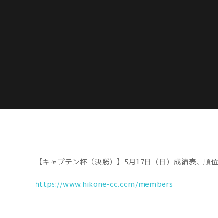
【キャプテン杯（決勝）】5月17日（日）成績表、順
https://www.hikone-cc.com/members