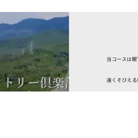
当コースは眼
遠くそびえる
また、彦根は
彦根インターや
線