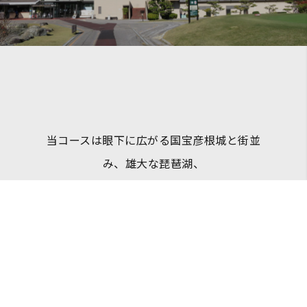
当コースは眼下に広がる国宝彦根城と街並
み、雄大な琵琶湖、
遠くそびえる県下最高峰の伊吹山など、絶
好のロケーションに位置しております。
また、彦根は日本のほぼ真ん中に位置し、
中部・北陸・関西の中継地点となっており、
彦根インターやJR彦根駅から車で10分、新
幹線米原駅(新幹線東口)からタクシーで12分