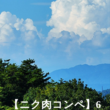
【ニク肉コンペ】6