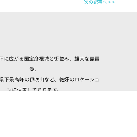
次の記事へ > >
下に広がる国宝彦根城と街並み、雄大な琵琶
湖、
県下最高峰の伊吹山など、絶好のロケーショ
ンに位置しております。
日本のほぼ真ん中に位置し、中部・北陸・関
西の中継地点となっており、
JR彦根駅から車で10分、新幹線米原駅(新幹
東口)からタクシーで12分という