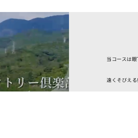
当コースは眼
遠くそびえる
また、彦根は
彦根インターや
線