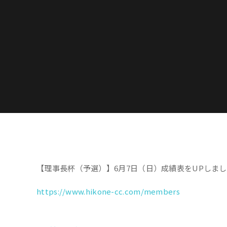
【理事長杯（予選）】6月7日（日）成績表をUPしま
https://www.hikone-cc.com/members