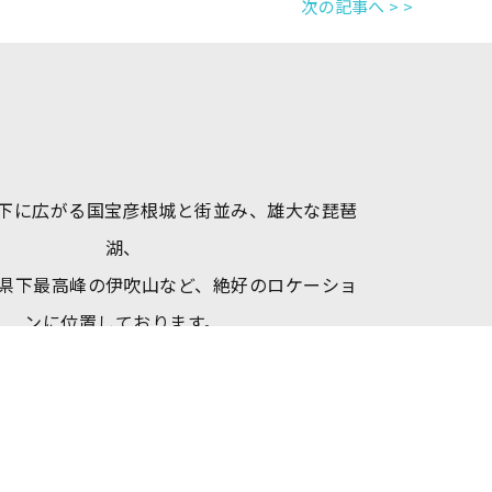
次の記事へ > >
下に広がる国宝彦根城と街並み、雄大な琵琶
湖、
県下最高峰の伊吹山など、絶好のロケーショ
ンに位置しております。
日本のほぼ真ん中に位置し、中部・北陸・関
西の中継地点となっており、
JR彦根駅から車で10分、新幹線米原駅(新幹
東口)からタクシーで12分という