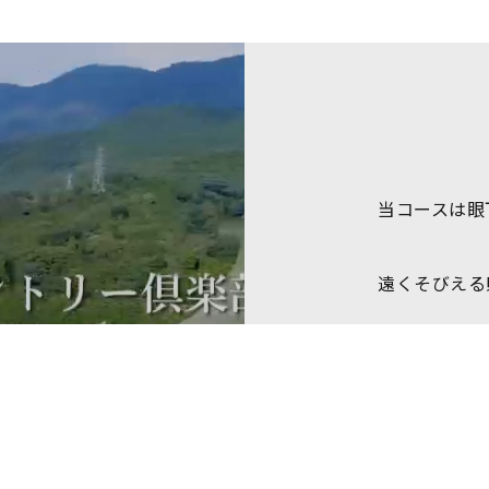
当コースは眼
遠くそびえる
また、彦根は
彦根インターや
線