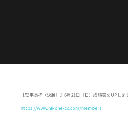
【理事長杯（決勝）】6月21日（日）成績表をUPしま
https://www.hikone-cc.com/members