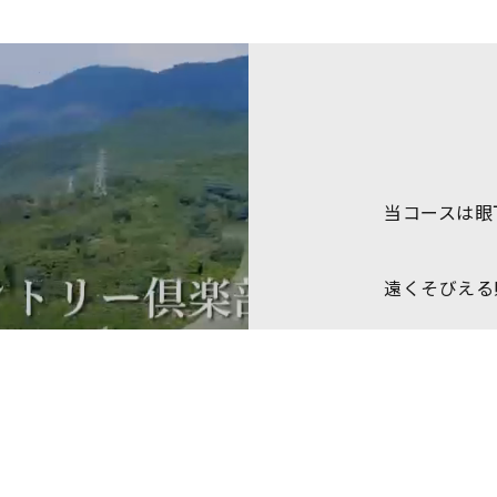
当コースは眼
遠くそびえる
また、彦根は
彦根インターや
線