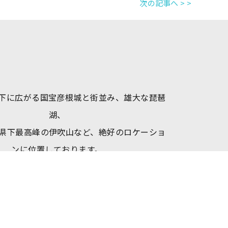
次の記事へ > >
下に広がる国宝彦根城と街並み、雄大な琵琶
湖、
県下最高峰の伊吹山など、絶好のロケーショ
ンに位置しております。
日本のほぼ真ん中に位置し、中部・北陸・関
西の中継地点となっており、
JR彦根駅から車で10分、新幹線米原駅(新幹
東口)からタクシーで12分という