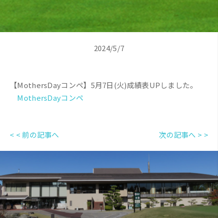
2024/5/7
【MothersDayコンペ】5月7日(火)成績表UPしました。
MothersDayコンペ
< < 前の記事へ
次の記事へ > >