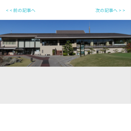
< < 前の記事へ
次の記事へ > >
当コースは眼下に広がる国宝彦根城と街並
み、雄大な琵琶湖、
遠くそびえる県下最高峰の伊吹山など、絶